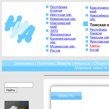
Республика
Краснодарск
Бурятия
край
Иркутская обл.
Новосибирск
Кемеровская обл.
обл.
Красноярский
Томская о
край
Республика
ЗАТО
Хакасия
Железногорск
Тверская обл
Калининградская
Ярославская
обл.
Кавказ
Мурманская обл.
Алтай
Ростов
Экономика
|
Политика
|
Власть
|
Финансы
|
Общест
Мировые новости
|