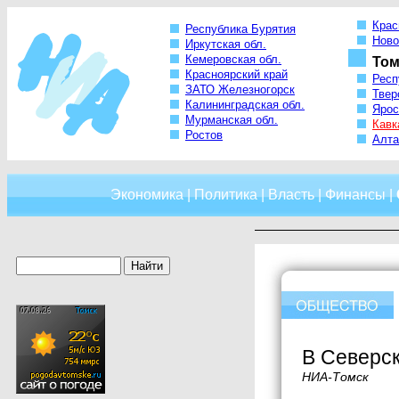
Крас
Республика Бурятия
Ново
Иркутская обл.
Кемеровская обл.
Том
Красноярский край
Респ
ЗАТО Железногорск
Твер
Калининградская обл.
Ярос
Мурманская обл.
Кавк
Ростов
Алта
Экономика
|
Политика
|
Власть
|
Финансы
|
В Северск
НИА-Томск