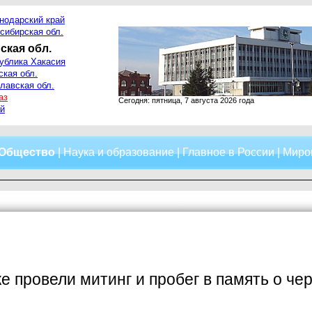
нодарский край
сибирская обл.
ская обл.
ублика Хакасия
ская обл.
лавская обл.
аз
Сегодня: пятница, 7 августа 2026 года
й
Общество
|
Наука и образование
|
Главное в России
|
Миро
е провели митинг и пробег в память о ч