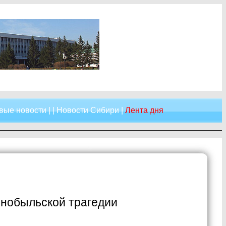
вые новости
| |
Новости Сибири
|
Лента дня
ернобыльской трагедии