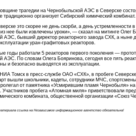
довщине трагедии на Чернобыльской АЭС в Северске состо
е традиционно организует Сибирский химический комбинат.
верске это скорее не день скорби, а день устремленности 
 из нее были извлечены уроки», — сказал на митинге Олег 
й АЭС, бывший директор реакторного завода СХК, а ныне
эксплуатации уран-графитовых реакторов.
ые годы работали 5 реакторов первого поколения — прототи
 АЭС. По словам Олега Бояринова, сегодня все пять реакт
ны и безопасно выводятся из эксплуатации.
НИА Томск в пресс-службе ОАО «СХК», в пробеге Северске
тарт вышли школьники, кадеты, сотрудники МЧС, спортсмен
пролегал от памятника «Усмирившим пламя Чернобыля» на 
а. Участников пробега «Атомная миля» приветствовали пре
мического комбината, общественной организации «Союз Ч
материала ссылка на Независимое информационное агентство обязательна!