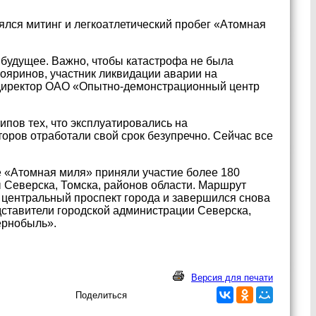
ялся митинг и легкоатлетический пробег «Атомная
в будущее. Важно, чтобы катастрофа не была
Бояринов, участник ликвидации аварии на
 директор ОАО «Опытно-демонстрационный центр
пов тех, что эксплуатировались на
оров отработали свой срок безупречно. Сейчас все
 «Атомная миля» приняли участие более 180
ы Северска, Томска, районов области. Маршрут
центральный проспект города и завершился снова
дставители городской администрации Северска,
ернобыль».
Версия для печати
Поделиться