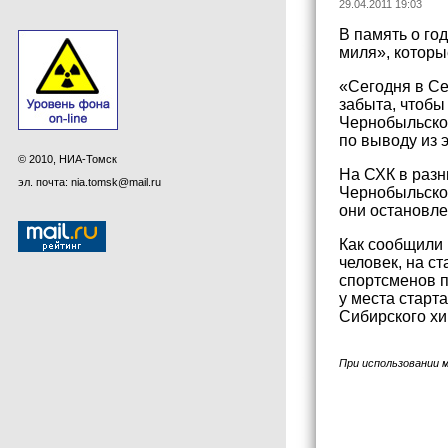
29.04.2011 19:03
В память о го
миля», которы
«Сегодня в Се
забыта, чтобы
Чернобыльско
по выводу из 
© 2010, НИА-Томск
На СХК в разн
эл. почта: nia.tomsk@mail.ru
Чернобыльской
они остановле
Как сообщили 
человек, на с
спортсменов 
у места старт
Сибирского хи
При использовании 