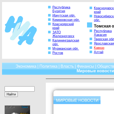
Республика
Краснодарск
Бурятия
край
Иркутская обл.
Новосибирск
Кемеровская обл.
обл.
Красноярский
Томская о
край
Республика
ЗАТО
Хакасия
Железногорск
Тверская обл
Калининградская
Ярославская
обл.
Кавказ
Мурманская обл.
Алтай
Ростов
Экономика
|
Политика
|
Власть
|
Финансы
|
Обществ
Мировые новости