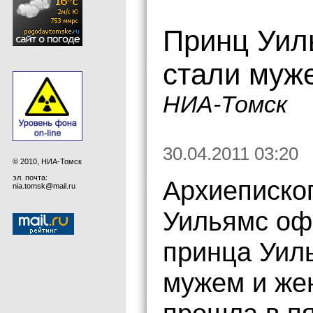
Принц Уил
стали муж
НИА-Томск
30.04.2011 03:20
© 2010, НИА-Томск
эл. почта:
Архиеписко
nia.tomsk@mail.ru
Уильямс оф
принца Уил
мужем и же