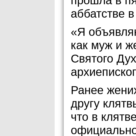
прошла в п
аббатстве в
«Я объявляю
как муж и ж
Святого Дух
архиепископ
Ранее жених
другу клятв
что в клятв
официально