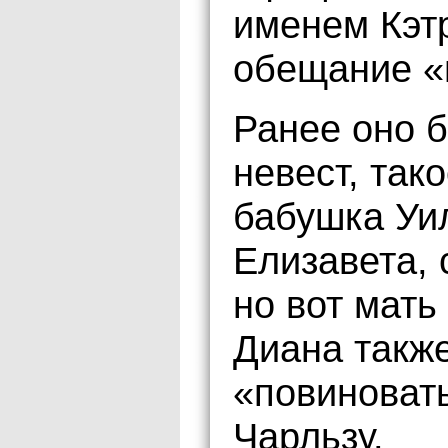
именем Кэтр
обещание «
Ранее оно 
невест, так
бабушка Уи
Елизавета, 
но вот мат
Диана такж
«повиновать
Чарльзу.