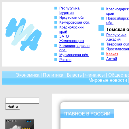
Республика
Краснодарск
Бурятия
край
Иркутская обл.
Новосибирск
Кемеровская обл.
обл.
Красноярский
Томская о
край
Республика
ЗАТО
Хакасия
Железногорск
Тверская обл
Калининградская
Ярославская
обл.
Кавказ
Мурманская обл.
Алтай
Ростов
Экономика
|
Политика
|
Власть
|
Финансы
|
Обществ
Мировые новости
|