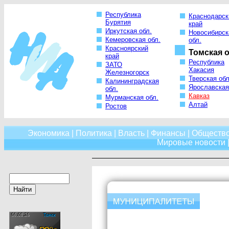
Республика
Краснодарск
Бурятия
край
Иркутская обл.
Новосибирск
Кемеровская обл.
обл.
Красноярский
Томская о
край
Республика
ЗАТО
Хакасия
Железногорск
Тверская обл
Калининградская
Ярославская
обл.
Кавказ
Мурманская обл.
Алтай
Ростов
Экономика
|
Политика
|
Власть
|
Финансы
|
Обществ
Мировые новости
|