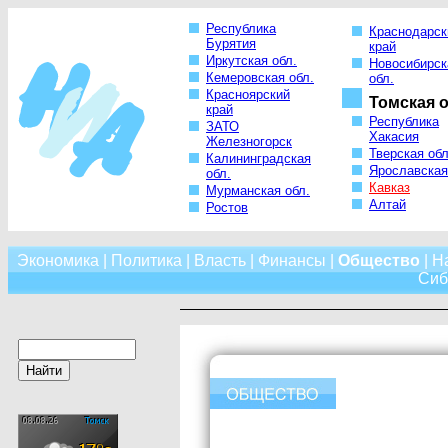
Республика
Краснодарск
Бурятия
край
Иркутская обл.
Новосибирск
Кемеровская обл.
обл.
Красноярский
Томская о
край
Республика
ЗАТО
Хакасия
Железногорск
Тверская обл
Калининградская
Ярославская
обл.
Кавказ
Мурманская обл.
Алтай
Ростов
Экономика
|
Политика
|
Власть
|
Финансы
|
Общество
|
Н
Сиб