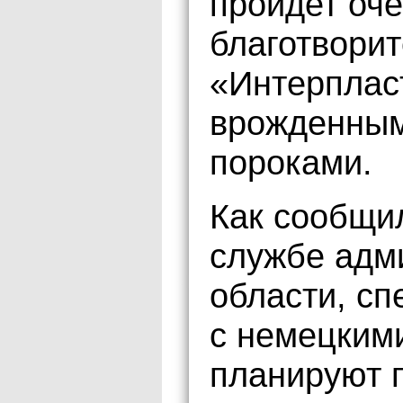
пройдет оч
благотвори
«Интерпласт
врожденным
пороками.
Как сообщи
службе адм
области, сп
с немецкими
планируют 