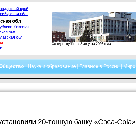
нодарский край
сибирская обл.
ская обл.
ублика Хакасия
ская обл.
лавская обл.
аз
Сегодня: суббота, 8 августа 2026 года
й
Общество
|
Наука и образование
|
Главное в России
|
Миро
установили 20-тонную банку «Coca-Cola»