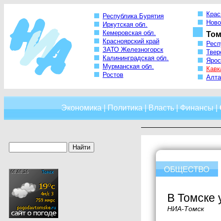
Крас
Республика Бурятия
Ново
Иркутская обл.
Кемеровская обл.
Том
Красноярский край
Респ
ЗАТО Железногорск
Твер
Калининградская обл.
Ярос
Мурманская обл.
Кавк
Ростов
Алта
Экономика
|
Политика
|
Власть
|
Финансы
|
В Томске 
НИА-Томск