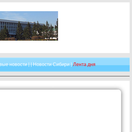
вые новости
| |
Новости Сибири
|
Лента дня