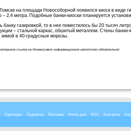
Томске на площади Новособорной появился киоск в виде ги
р – 2,4 метра. Подобные банки-киоски планируется установи
ь банку газировкой, то в нее поместилось бы 20 тысяч литр
укции – стальной каркас, обшитый металлом. Стены банки-к
 зимой в 40-градусные морозы.
материала ссылка на Независимое информационное агентство обязательна!
Партнеры
Подписка
Реклама
Лента дня
RSS
Контакты
Кар