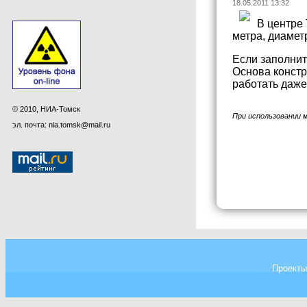
18.05.2011 13:32
В центре 
метра, диамет
Если заполнит
Основа констр
работать даже
© 2010, НИА-Томск
При использовании 
эл. почта: nia.tomsk@mail.ru
Проекты