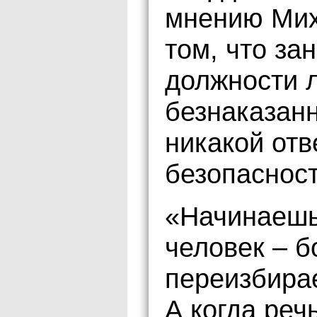
мнению Мих
том, что з
должности 
безнаказанн
никакой отв
безопасност
«Начинаешь 
человек – б
переизбирае
А когда реч