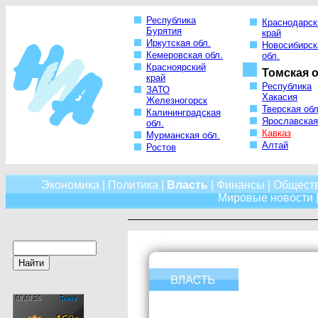
Республика
Краснодарск
Бурятия
край
Иркутская обл.
Новосибирск
Кемеровская обл.
обл.
Красноярский
Томская о
край
Республика
ЗАТО
Хакасия
Железногорск
Тверская обл
Калининградская
Ярославская
обл.
Кавказ
Мурманская обл.
Алтай
Ростов
Экономика
|
Политика
|
Власть
|
Финансы
|
Общест
Мировые новости
|