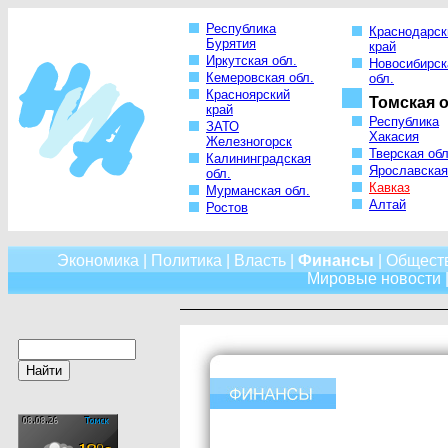
Республика
Краснодарск
Бурятия
край
Иркутская обл.
Новосибирск
Кемеровская обл.
обл.
Красноярский
Томская о
край
Республика
ЗАТО
Хакасия
Железногорск
Тверская обл
Калининградская
Ярославская
обл.
Кавказ
Мурманская обл.
Алтай
Ростов
Экономика
|
Политика
|
Власть
|
Финансы
|
Общест
Мировые новости
|