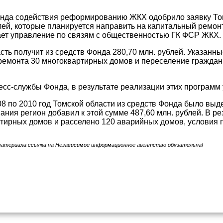
да содействия реформированию ЖКХ одобрило заявку Томс
ей, которые планируется направить на капитальный ремон
ет управление по связям с общественностью ГК ФСР ЖКХ.
сть получит из средств Фонда 280,70 млн. рублей. Указанн
ремонта 30 многоквартирных домов и переселение граждан
сс-службы Фонда, в результате реализации этих программ 
08 по 2010 год Томской области из средств Фонда было выде
ния регион добавил к этой сумме 487,60 млн. рублей. В р
тирных домов и расселено 120 аварийных домов, условия п
материала ссылка на Независимое информационное агентство обязательна!