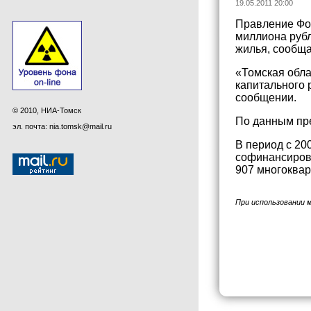
19.05.2011 20:00
Правление Фон
миллиона рубл
жилья, сообща
«Томская обла
капитального 
сообщении.
© 2010, НИА-Томск
По данным пре
эл. почта: nia.tomsk@mail.ru
В период с 20
софинансирова
907 многоквар
При использовании 