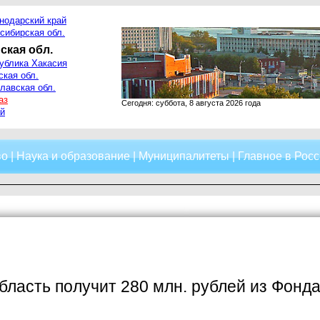
нодарский край
сибирская обл.
ская обл.
ублика Хакасия
ская обл.
лавская обл.
аз
Сегодня: суббота, 8 августа 2026 года
й
во
|
Наука и образование
|
Муниципалитеты
|
Главное в Росс
бласть получит 280 млн. рублей из Фонд