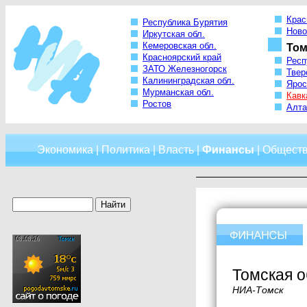
Крас
Республика Бурятия
Ново
Иркутская обл.
Кемеровская обл.
Том
Красноярский край
Респ
ЗАТО Железногорск
Твер
Калининградская обл.
Ярос
Мурманская обл.
Кавк
Ростов
Алта
Экономика
|
Политика
|
Власть
|
Финансы
|
Общест
Томская о
НИА-Томск