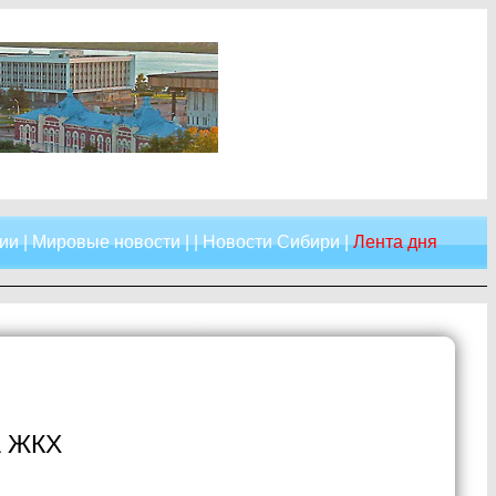
ии
|
Мировые новости
| |
Новости Сибири
|
Лента дня
а ЖКХ