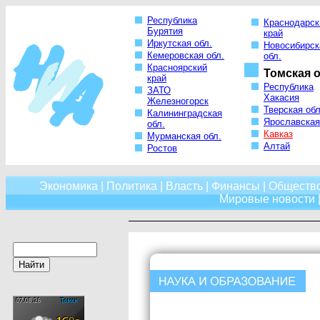
Республика
Краснодарск
Бурятия
край
Иркутская обл.
Новосибирск
Кемеровская обл.
обл.
Красноярский
Томская о
край
Республика
ЗАТО
Хакасия
Железногорск
Тверская обл
Калининградская
Ярославская
обл.
Кавказ
Мурманская обл.
Алтай
Ростов
Экономика
|
Политика
|
Власть
|
Финансы
|
Обществ
Мировые новости
|