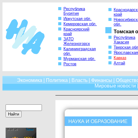
Республика
Краснодарск
Бурятия
край
Иркутская обл.
Новосибирск
Кемеровская обл.
обл.
Красноярский
Томская о
край
Республика
ЗАТО
Хакасия
Железногорск
Тверская обл
Калининградская
Ярославская
обл.
Кавказ
Мурманская обл.
Алтай
Ростов
Экономика
|
Политика
|
Власть
|
Финансы
|
Обществ
Мировые новости
|