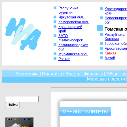
Республика
Краснодарск
Бурятия
край
Иркутская обл.
Новосибирск
Кемеровская обл.
обл.
Красноярский
Томская о
край
Республика
ЗАТО
Хакасия
Железногорск
Тверская обл
Калининградская
Ярославская
обл.
Кавказ
Мурманская обл.
Алтай
Ростов
Экономика
|
Политика
|
Власть
|
Финансы
|
Обществ
Мировые новости
|