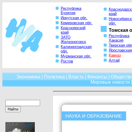
Республика
Краснодарск
Бурятия
край
Иркутская обл.
Новосибирск
Кемеровская обл.
обл.
Красноярский
Томская о
край
Республика
ЗАТО
Хакасия
Железногорск
Тверская обл
Калининградская
Ярославская
обл.
Кавказ
Мурманская обл.
Алтай
Ростов
Экономика
|
Политика
|
Власть
|
Финансы
|
Обществ
Мировые новости
|