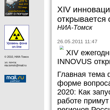
XIV инновац
открывается 
НИА-Томск
26.05.2011 11:47
XIV ежегод
© 2010, НИА-Томск
INNOVUS откры
эл. почта:
nia.tomsk@mail.ru
Главная тема
форме вопрос
2020: Как запу
работе примут 
регионов Росси