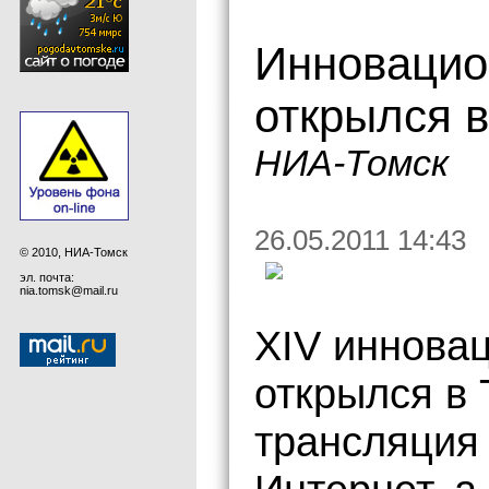
Инноваци
открылся в
НИА-Томск
26.05.2011 14:43
© 2010, НИА-Томск
эл. почта:
nia.tomsk@mail.ru
XIV иннова
открылся в 
трансляция 