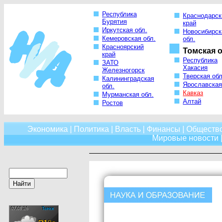
Республика
Краснодарск
Бурятия
край
Иркутская обл.
Новосибирск
Кемеровская обл.
обл.
Красноярский
Томская о
край
Республика
ЗАТО
Хакасия
Железногорск
Тверская обл
Калининградская
Ярославская
обл.
Кавказ
Мурманская обл.
Алтай
Ростов
Экономика
|
Политика
|
Власть
|
Финансы
|
Обществ
Мировые новости
|