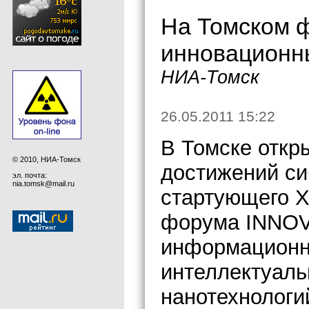
На Томском 
инновационн
НИА-Томск
26.05.2011 15:22
В Томске откр
© 2010, НИА-Томск
достижений си
эл. почта:
nia.tomsk@mail.ru
стартующего X
форума INNOV
информационн
интеллектуаль
нанотехнологи