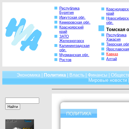
Республика
Краснодарск
Бурятия
край
Иркутская обл.
Новосибирск
Кемеровская обл.
обл.
Красноярский
Томская о
край
Республика
ЗАТО
Хакасия
Железногорск
Тверская обл
Калининградская
Ярославская
обл.
Кавказ
Мурманская обл.
Алтай
Ростов
Экономика
|
Политика
|
Власть
|
Финансы
|
Общест
Мировые новости
|