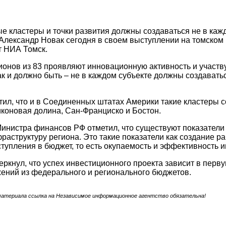
 кластеры и точки развития должны создаваться не в кажд
Александр Новак сегодня в своем выступлении на томско
т НИА Томск.
ионов из 83 проявляют инновационную активность и участву
ак и должно быть – не в каждом субъекте должны создавать
тил, что и в Соединенных штатах Америки такие кластеры с
коновая долина, Сан-Франциско и Бостон.
инистра финансов РФ отметил, что существуют показател
раструктуру региона. Это такие показатели как создание р
тупления в бюджет, то есть окупаемость и эффективность и
еркнул, что успех инвестиционного проекта зависит в перву
жений из федерального и регионального бюджетов.
материала ссылка на Независимое информационное агентство обязательна!