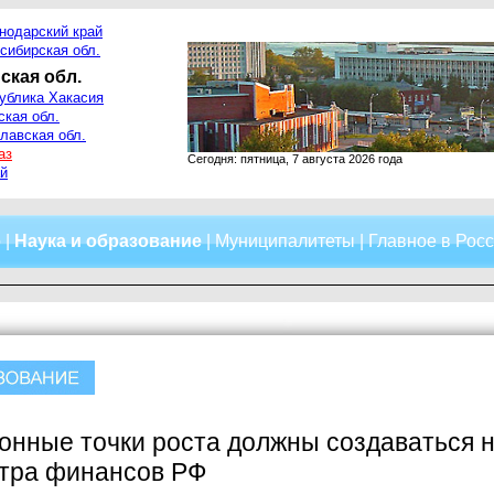
нодарский край
сибирская обл.
ская обл.
ублика Хакасия
ская обл.
лавская обл.
аз
Сегодня: пятница, 7 августа 2026 года
й
о
|
Наука и образование
|
Муниципалитеты
|
Главное в Рос
нные точки роста должны создаваться не
тра финансов РФ