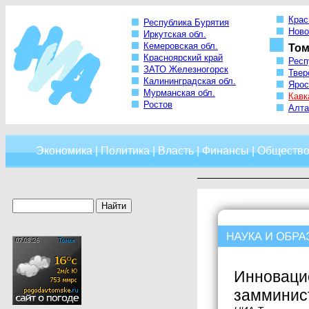
Крас
Республика Бурятия
Ново
Иркутская обл.
Кемеровская обл.
Том
Красноярский край
Респ
ЗАТО Железногорск
Твер
Калининградская обл.
Ярос
Мурманская обл.
Кавк
Ростов
Алта
Экономика
|
Политика
|
Власть
|
Финансы
|
Обществ
Инновацио
замминис