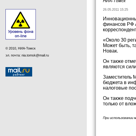
НИА-Томск
26.05.2011 15:25
Инновационные
финансов РФ 
корреспонден
«Около 30 рег
Может быть, т
© 2010, НИА-Томск
Новак.
эл. почта: nia.tomsk@mail.ru
Он также отме
являются сили
Заместитель М
бюджета в инф
налоговые пос
Он также подч
только от вло
При использовании 