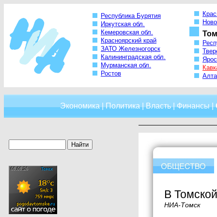
Крас
Республика Бурятия
Ново
Иркутская обл.
Кемеровская обл.
Том
Красноярский край
Респ
ЗАТО Железногорск
Твер
Калининградская обл.
Ярос
Мурманская обл.
Кавк
Ростов
Алта
Экономика
|
Политика
|
Власть
|
Финансы
|
В Томской
НИА-Томск