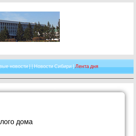
вые новости
| |
Новости Сибири
|
Лента дня
илого дома