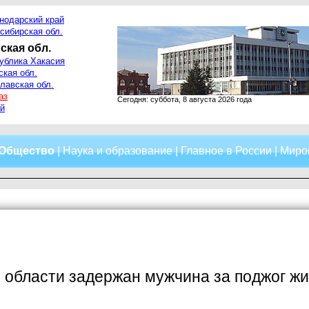
нодарский край
сибирская обл.
ская обл.
ублика Хакасия
ская обл.
лавская обл.
аз
Сегодня: суббота, 8 августа 2026 года
й
Общество
|
Наука и образование
|
Главное в России
|
Миро
 области задержан мужчина за поджог ж