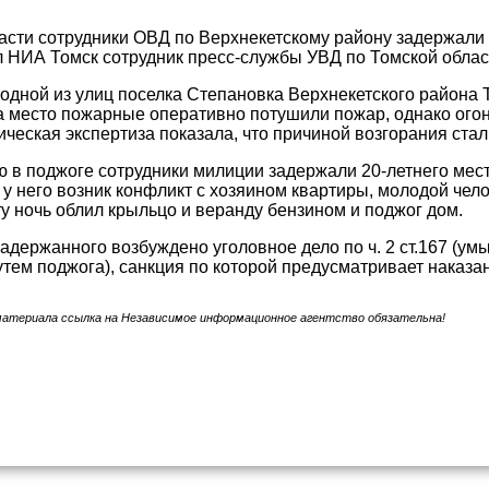
асти сотрудники ОВД по Верхнекетскому району задержали
 НИА Томск сотрудник пресс-службы УВД по Томской облас
а одной из улиц поселка Степановка Верхнекетского района 
место пожарные оперативно потушили пожар, однако огонь
ческая экспертиза показала, что причиной возгорания стал
 в поджоге сотрудники милиции задержали 20-летнего мест
у него возник конфликт с хозяином квартиры, молодой чел
ту ночь облил крыльцо и веранду бензином и поджог дом.
адержанного возбуждено уголовное дело по ч. 2 ст.167 (у
тем поджога), санкция по которой предусматривает наказан
материала ссылка на Независимое информационное агентство обязательна!