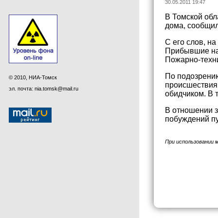
30.05.2011 19:47
В Томской обл
дома, сообщил
С его слов, н
Прибывшие на 
Пожарно-техни
По подозрению
© 2010, НИА-Томск
происшествия 
эл. почта: nia.tomsk@mail.ru
обидчиком. В 
В отношении з
побуждений пу
При использовании 