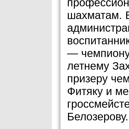
профессион
шахматам. 
администра
воспитанни
— чемпиону
летнему Зах
призеру че
Фитяку и м
гроссмейст
Белозерову.