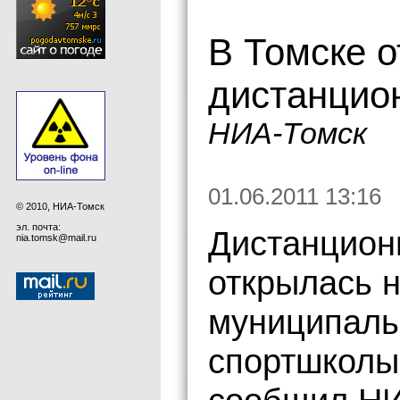
В Томске 
дистанцио
НИА-Томск
01.06.2011 13:16
© 2010, НИА-Томск
эл. почта:
Дистанцион
nia.tomsk@mail.ru
открылась н
муниципаль
спортшколы