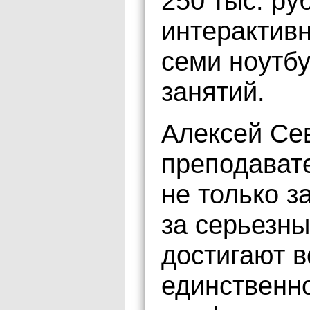
250 тыс. ру
интерактивн
семи ноутб
занятий.
Алексей Се
преподават
не только з
за серьезны
достигают 
единственно