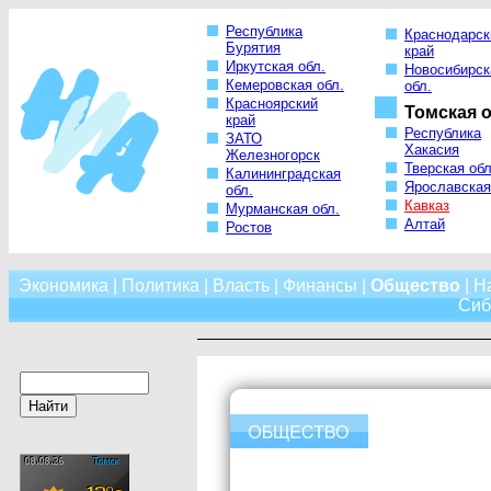
Республика
Краснодарск
Бурятия
край
Иркутская обл.
Новосибирск
Кемеровская обл.
обл.
Красноярский
Томская о
край
Республика
ЗАТО
Хакасия
Железногорск
Тверская обл
Калининградская
Ярославская
обл.
Кавказ
Мурманская обл.
Алтай
Ростов
Экономика
|
Политика
|
Власть
|
Финансы
|
Общество
|
Н
Сиб