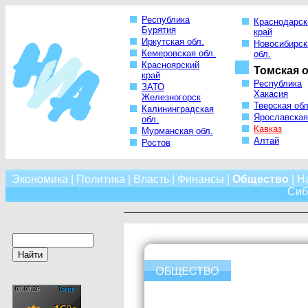
Республика
Краснодарск
Бурятия
край
Иркутская обл.
Новосибирск
Кемеровская обл.
обл.
Красноярский
Томская о
край
Республика
ЗАТО
Хакасия
Железногорск
Тверская обл
Калининградская
Ярославская
обл.
Кавказ
Мурманская обл.
Алтай
Ростов
Экономика
|
Политика
|
Власть
|
Финансы
|
Общество
|
Н
Сиб