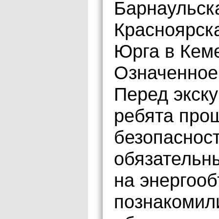
Барнаульска
Красноярска
Юрга в Кем
Означенное
Перед экск
ребята прош
безопаснос
обязательн
на энергооб
познакомил