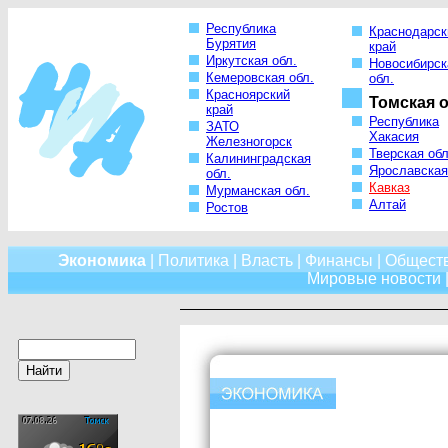
Республика
Краснодарск
Бурятия
край
Иркутская обл.
Новосибирск
Кемеровская обл.
обл.
Красноярский
Томская о
край
Республика
ЗАТО
Хакасия
Железногорск
Тверская обл
Калининградская
Ярославская
обл.
Кавказ
Мурманская обл.
Алтай
Ростов
Экономика
|
Политика
|
Власть
|
Финансы
|
Общест
Мировые новости
|