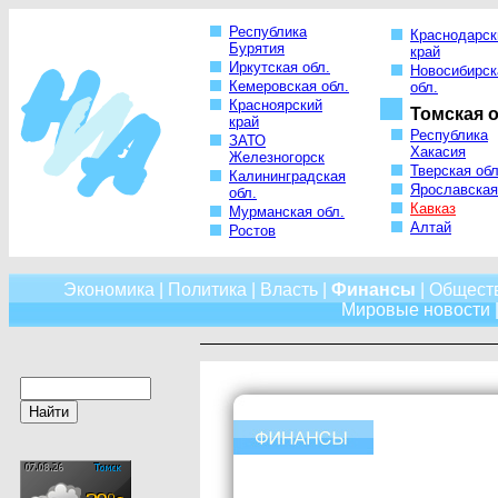
Республика
Краснодарск
Бурятия
край
Иркутская обл.
Новосибирск
Кемеровская обл.
обл.
Красноярский
Томская о
край
Республика
ЗАТО
Хакасия
Железногорск
Тверская обл
Калининградская
Ярославская
обл.
Кавказ
Мурманская обл.
Алтай
Ростов
Экономика
|
Политика
|
Власть
|
Финансы
|
Общест
Мировые новости
|