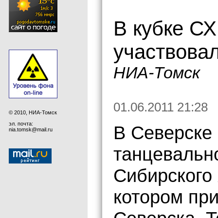
В кубке СХ
участвовал
НИА-Томск
01.06.2011 21:28
© 2010, НИА-Томск
эл. почта:
В Северске 
nia.tomsk@mail.ru
танцевально
Сибирского 
котором при