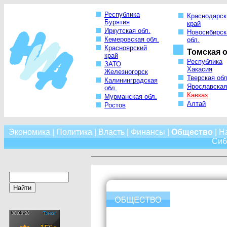
Республика
Краснодарск
Бурятия
край
Иркутская обл.
Новосибирск
Кемеровская обл.
обл.
Красноярский
Томская о
край
Республика
ЗАТО
Хакасия
Железногорск
Тверская обл
Калининградская
Ярославская
обл.
Кавказ
Мурманская обл.
Алтай
Ростов
Экономика
|
Политика
|
Власть
|
Финансы
|
Общество
|
Н
Сиб