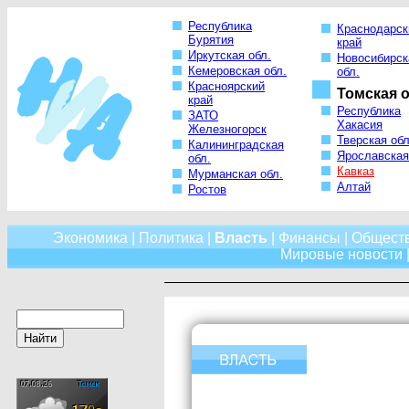
Республика
Краснодарск
Бурятия
край
Иркутская обл.
Новосибирск
Кемеровская обл.
обл.
Красноярский
Томская о
край
Республика
ЗАТО
Хакасия
Железногорск
Тверская обл
Калининградская
Ярославская
обл.
Кавказ
Мурманская обл.
Алтай
Ростов
Экономика
|
Политика
|
Власть
|
Финансы
|
Общест
Мировые новости
|