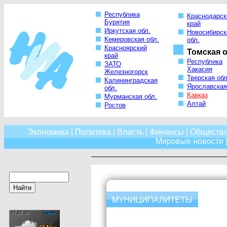
Республика
Краснодарск
Бурятия
край
Иркутская обл.
Новосибирск
Кемеровская обл.
обл.
Красноярский
Томская о
край
Республика
ЗАТО
Хакасия
Железногорск
Тверская обл
Калининградская
Ярославская
обл.
Кавказ
Мурманская обл.
Алтай
Ростов
Экономика
|
Политика
|
Власть
|
Финансы
|
Обществ
Мировые новости
|