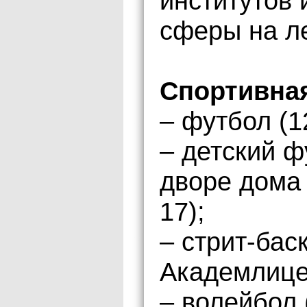
институтов
сферы на ле
Спортивна
– футбол (1
– детский ф
дворе дома 
17);
– стрит-бас
Академлице
– волейбол 