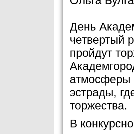
Ольга Булга
День Акаде
четвертый р
пройдут то
Академгород
атмосферы 
эстрады, гд
торжества.
В конкурсн