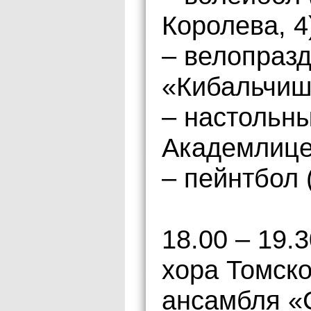
Королева, 4
– велопраздн
«Кибальчиш
– настольны
Академлице
– пейнтбол 
18.00 – 19.
хора Томск
ансамбля «