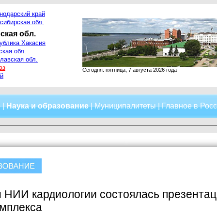
нодарский край
сибирская обл.
ская обл.
ублика Хакасия
ская обл.
лавская обл.
аз
Сегодня: пятница, 7 августа 2026 года
й
о
|
Наука и образование
|
Муниципалитеты
|
Главное в Рос
 НИИ кардиологии состоялась презентац
омплекса