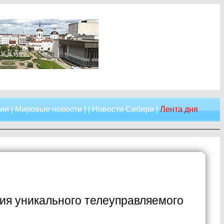
сии
|
Мировые новости
| |
Новости Сибири
|
Лента дня
ия уникального телеуправляемого