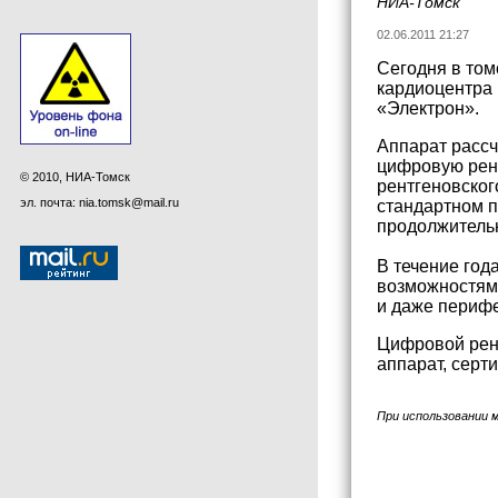
НИА-Томск
02.06.2011 21:27
Сегодня в том
кардиоцентра 
«Электрон».
Аппарат рассч
цифровую рент
© 2010, НИА-Томск
рентгеновског
эл. почта: nia.tomsk@mail.ru
стандартном п
продолжитель
В течение год
возможностям 
и даже перифе
Цифровой рен
аппарат, серт
При использовании 