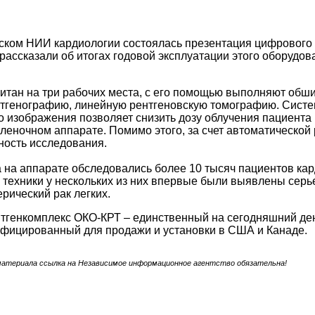
ском НИИ кардиологии состоялась презентация цифрового 
рассказали об итогах годовой эксплуатации этого оборудо
итан на три рабочих места, с его помощью выполняют обш
генографию, линейную рентгеновскую томографию. Система
о изображения позволяет снизить дозу облучения пациента
леночном аппарате. Помимо этого, за счет автоматической
ность исследования.
а на аппарате обследовались более 10 тысяч пациентов ка
техники у нескольких из них впервые были выявлены серь
рический рак легких.
тгенкомплекс ОКО-КРТ – единственный на сегодняшний ден
ифицированный для продажи и установки в США и Канаде.
материала ссылка на Независимое информационное агентство обязательна!