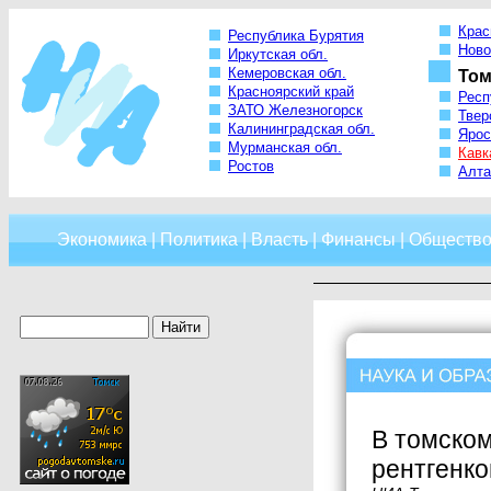
Крас
Республика Бурятия
Ново
Иркутская обл.
Кемеровская обл.
Том
Красноярский край
Респ
ЗАТО Железногорск
Твер
Калининградская обл.
Ярос
Мурманская обл.
Кавк
Ростов
Алта
Экономика
|
Политика
|
Власть
|
Финансы
|
Обществ
В томском
рентгенк