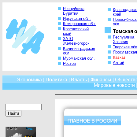
Республика
Краснодарск
Бурятия
край
Иркутская обл.
Новосибирск
Кемеровская обл.
обл.
Красноярский
Томская о
край
Республика
ЗАТО
Хакасия
Железногорск
Тверская обл
Калининградская
Ярославская
обл.
Кавказ
Мурманская обл.
Алтай
Ростов
Экономика
|
Политика
|
Власть
|
Финансы
|
Обществ
Мировые новости
|