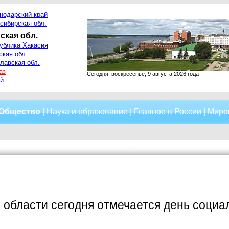
нодарский край
сибирская обл.
ская обл.
ублика Хакасия
ская обл.
лавская обл.
аз
Сегодня: воскресенье, 9 августа 2026 года
й
Общество
|
Наука и образование
|
Главное в России
|
Миро
 области сегодня отмечается день социа