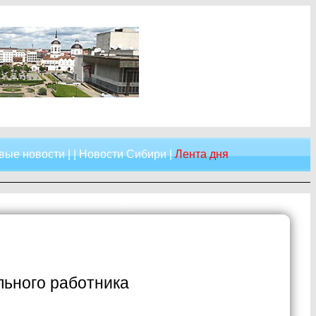
вые новости
| |
Новости Сибири
|
Лента дня
льного работника