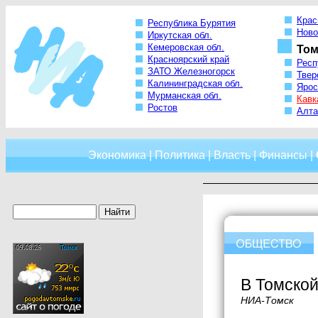
Крас
Республика Бурятия
Ново
Иркутская обл.
Кемеровская обл.
Том
Красноярский край
Респ
ЗАТО Железногорск
Твер
Калининградская обл.
Ярос
Мурманская обл.
Кавк
Ростов
Алта
Экономика
|
Политика
|
Власть
|
Финансы
|
В Томской
НИА-Томск