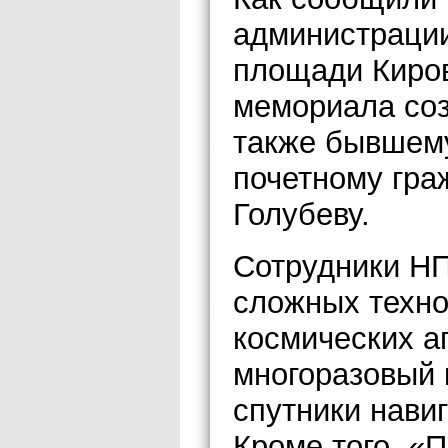
администрации
площади Киров
мемориала соз
также бывшему
почетному гра
Голубеву.
Сотрудники НП
сложных техно
космических а
многоразовый 
спутники нав
Кроме того, «