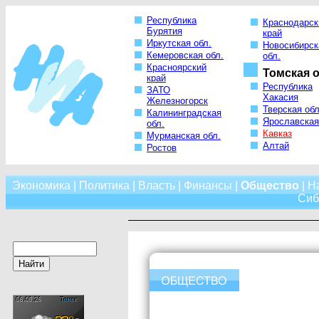
Республика
Краснодарск
Бурятия
край
Иркутская обл.
Новосибирск
Кемеровская обл.
обл.
Красноярский
Томская о
край
Республика
ЗАТО
Хакасия
Железногорск
Тверская обл
Калининградская
Ярославская
обл.
Кавказ
Мурманская обл.
Алтай
Ростов
Экономика
|
Политика
|
Власть
|
Финансы
|
Общество
|
Н
Сиб