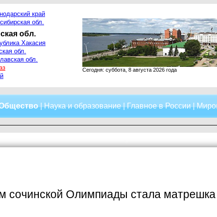
нодарский край
сибирская обл.
ская обл.
ублика Хакасия
ская обл.
лавская обл.
аз
Сегодня: суббота, 8 августа 2026 года
й
Общество
|
Наука и образование
|
Главное в России
|
Миро
м сочинской Олимпиады стала матрешка