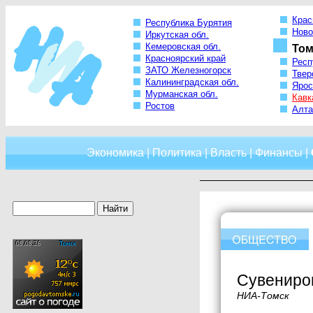
Крас
Республика Бурятия
Ново
Иркутская обл.
Кемеровская обл.
Том
Красноярский край
Респ
ЗАТО Железногорск
Твер
Калининградская обл.
Ярос
Мурманская обл.
Кавк
Ростов
Алта
Экономика
|
Политика
|
Власть
|
Финансы
|
Сувениро
НИА-Томск