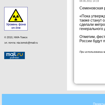
08.06.2011 14:19
Семеновская р
«Пока утвержд
также станут 
сделали метр
генерального 
Отметим, фест
© 2010, НИА-Томск
России будут 
эл. почта: nia.tomsk@mail.ru
При использовании 
Проекты