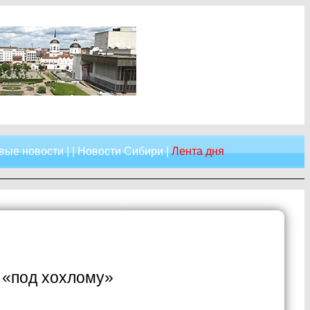
вые новости
| |
Новости Сибири
|
Лента дня
 «под хохлому»