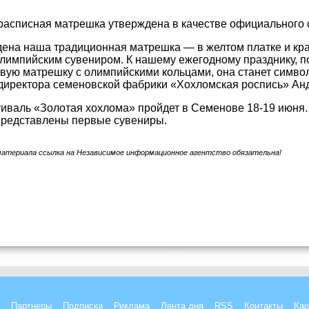
асписная матрешка утверждена в качестве официального с
ена наша традиционная матрешка — в желтом платке и кра
олимпийским сувениром. К нашему ежегодному празднику, 
овую матрешку с олимпийскими кольцами, она станет симв
директора семеновской фабрики «Хохломская роспись» Ан
иваль «Золотая хохлома» пройдет в Семенове 18-19 июня.
представлены первые сувениры.
материала ссылка на Независимое информационное агентство обязательна!
Партнеры
Подписка
Реклама
Лента дня
RSS
Контакты
Кар