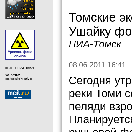
Томские эк
Ушайку фо
НИА-Томск
08.06.2011 16:41
© 2010, НИА-Томск
эл. почта:
Сегодня утр
nia.tomsk@mail.ru
реки Томи 
пеляди взро
Планируетс