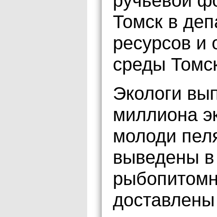
ручьевой ф
Томск в де
ресурсов и
среды Томск
Экологи вып
миллиона э
молоди пел
выведены в
рыбопитомн
доставлены