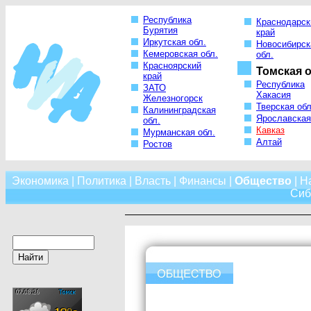
Республика
Краснодарск
Бурятия
край
Иркутская обл.
Новосибирск
Кемеровская обл.
обл.
Красноярский
Томская о
край
Республика
ЗАТО
Хакасия
Железногорск
Тверская обл
Калининградская
Ярославская
обл.
Кавказ
Мурманская обл.
Алтай
Ростов
Экономика
|
Политика
|
Власть
|
Финансы
|
Общество
|
Н
Сиб