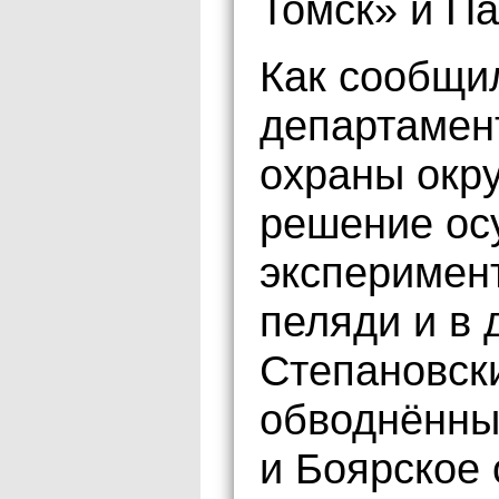
Томск» и П
Как сообщи
департамен
охраны окр
решение ос
эксперимен
пеляди и в 
Степановск
обводнённый
и Боярское 