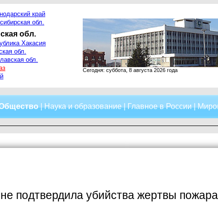
нодарский край
сибирская обл.
ская обл.
ублика Хакасия
ская обл.
лавская обл.
аз
Сегодня: суббота, 8 августа 2026 года
й
Общество
|
Наука и образование
|
Главное в России
|
Миро
не подтвердила убийства жертвы пожара