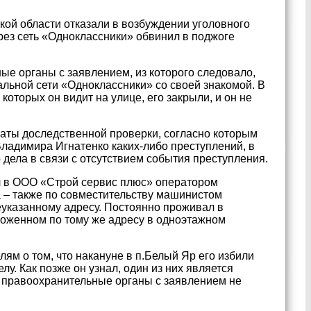
ой области отказали в возбуждении уголовного
рез сеть «Одноклассники» обвинил в поджоге
ые органы с заявлением, из которого следовало,
альной сети «Одноклассники» со своей знакомой. В
которых он видит на улице, его закрыли, и он не
таты доследственной проверки, согласно которым
ладимира Игнатенко каких-либо преступлений, в
 дела в связи с отсутствием события преступления.
ал в ООО «Строй сервис плюс» оператором
а – также по совместительству машинистом
указанному адресу. Постоянно проживал в
оженном по тому же адресу в одноэтажном
лям о том, что накануне в п.Белый Яр его избили
лу. Как позже он узнал, один из них является
в правоохранительные органы с заявлением не