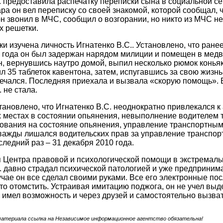
. предоставила распечатку переписки сына в социальной се
ра он вел переписку со своей знакомой, которой сообщал, ч
он звонил в МЧС, сообщил о возгорании, но никто из МЧС не 
х решетки.
ки изучена личность Игнатенко В.С.. Установлено, что ран
 года он был задержан нарядом милиции и помещен в мед
н, вернувшись наутро домой, выпил несколько рюмок конья
л 35 таблеток кавентона, затем, испугавшись за свою жизн
речался. Последняя приехала и вызвала «скорую помощь».
 не стала.
становлено, что Игнатенко В.С. неоднократно привлекался 
 местах в состоянии опьянения, невыполнение водителем 
ования на состояние опьянения, управление транспортны
важды лишался водительских прав за управление транспор
следний раз – 31 декабря 2010 года.
 Центра правовой и психологической помощи в экстремальн
. давно страдал психической патологией и уже предприни
чае он все сделал своими руками. Все его электронные по
то отомстить. Устраивая имитацию поджога, он не учел выде
имел возможность и через друзей и самостоятельно вызват
материала ссылка на Независимое информационное агентство обязательна!