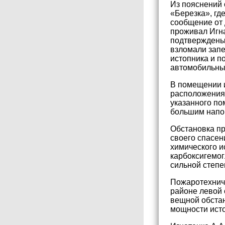
Из пояснений 
«Березка», гд
сообщение от 
проживал Игна
подтверждены 
взломали запе
истопника и п
автомобильны
В помещении и
расположения 
указанного по
большим напор
Обстановка пр
своего спасен
химического и
карбоксигемог
сильной степе
Пожаротехниче
районе левой 
вещной обстан
мощности исто