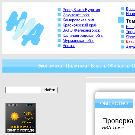
Крас
Республика Бурятия
Ново
Иркутская обл.
Кемеровская обл.
Том
Красноярский край
Респ
ЗАТО Железногорск
Твер
Калининградская обл.
Ярос
Мурманская обл.
Кавк
Ростов
Алта
Экономика
|
Политика
|
Власть
|
Финансы
|
Проверка 
НИА-Томск