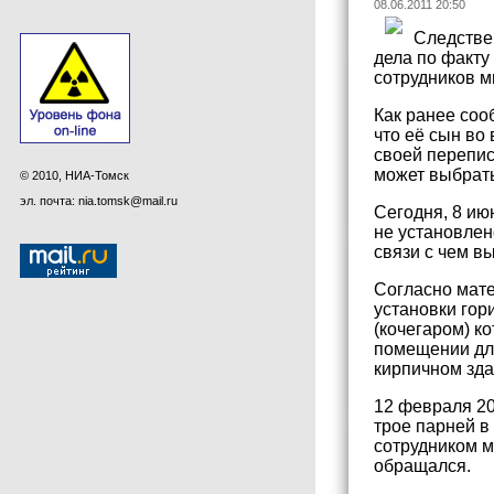
08.06.2011 20:50
Следстве
дела по факту
сотрудников м
Как ранее соо
что её сын во
своей перепис
может выбрат
© 2010, НИА-Томск
эл. почта: nia.tomsk@mail.ru
Сегодня, 8 ию
не установлен
связи с чем в
Согласно мате
установки гор
(кочегаром) к
помещении дл
кирпичном зда
12 февраля 20
трое парней в 
сотрудником м
обращался.