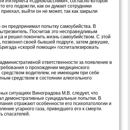
ти Интернета «Одноклассники», согласно которой
то его подожгли, как он думает сотрудники
приехал, выйти он не может, так как закрыли
ее он предпринимал попытку самоубийства. В
вытрезвитель. Посчитав это несправедливым
ка и решил покончить жизнь самоубийством. С этой
ь, позвонил своей бывшей подруге, затем девушке,
 Бригада «скорой помощи» госпитализировать
к административной ответственности за появление в
требования о прохождении медицинского
м средством водителем, не имеющим при себе
тным средством в состоянии алкогольного
ых ситуациях Виноградова М.В. следует, что
мал демонстративные суицидальные попытки. В
слания отражают особенности его психопатологии и
ление угарного газа, приведшего его к смерти.
ь спасателей.