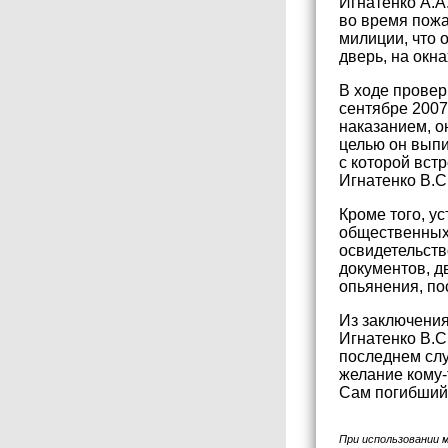
Игнатенко А.А
во время пожа
милиции, что 
дверь, на окна
В ходе провер
сентябре 2007
наказанием, о
целью он выпи
с которой вст
Игнатенко В.С.
Кроме того, у
общественных
освидетельств
документов, д
опьянения, по
Из заключения
Игнатенко В.С
последнем слу
желание кому-
Сам погибший 
При использовании 