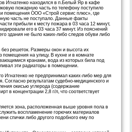
сов Игнатенко находился в п.Белый Яр в кафе
елковую пожарную часть по телефону поступило
ии помещения ООО «Строй сервис плюс», где
рную часть не поступало. Данные факты
сти прибыли к месту пожара в 03 часа 12 минут,
идировали его в 03 часа 37 минут. Из пояснений
его здания не было каких-либо следов обуви либо
 без решеток. Размеры окон и высота их
 помещения на улицу. В кухне и в комнате
вающимися кранами, вода из которых била под
вливал эти радиаторы в помещении.
то Игнатенко не предпринимал каких-либо мер для
я. Согласно результатам судебно-медицинского и
вления окисью углерода (содержание
т в концентрации 2,8 г/л, что соответствует
ляется зона, расположенная выше уровня пола в
ослужить воспламенение горючих материалов
ени спички либо другого подобного ему по