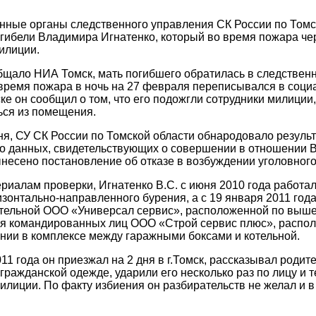
нные органы следственного управления СК России по Томск
 гибели Владимира Игнатенко, который во время пожара че
илиции.
бщало НИА Томск, мать погибшего обратилась в следственн
 время пожара в ночь на 27 февраля переписывался в соци
ке он сообщил о том, что его подожгли сотрудники милиции, 
ься из помещения.
ня, СУ СК России по Томской области обнародовало резуль
о данных, свидетельствующих о совершении в отношении В
ынесено постановление об отказе в возбуждении уголовного
риалам проверки, Игнатенко В.С. с июня 2010 года работ
изонтально-направленного бурения, а с 19 января 2011 год
отельной ООО «Универсал сервис», расположенной по выше
я командированных лиц ООО «Строй сервис плюс», распол
нии в комплексе между гаражными боксами и котельной.
11 года он приезжал на 2 дня в г.Томск, рассказывал родите
гражданской одежде, ударили его несколько раз по лицу и те
илиции. По факту избиения он разбирательств не желал и 