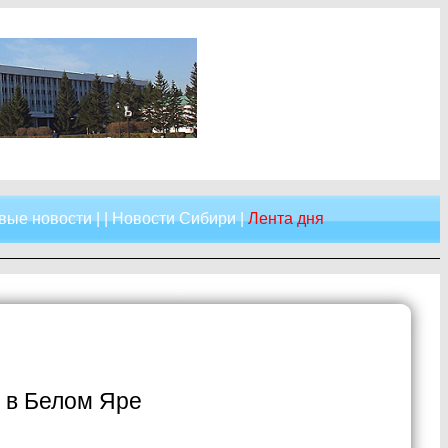
вые новости
| |
Новости Сибири
|
Лента дня
 в Белом Яре