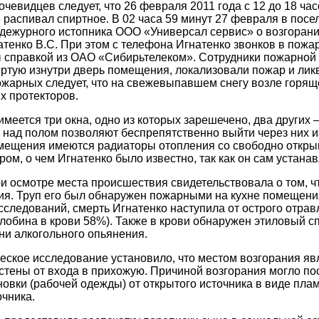
очевидцев следует, что 26 февраля 2011 года с 12 до 18 ча
е распивал спиртное. В 02 часа 59 минут 27 февраля в пос
дежурного истопника ООО «Универсал сервис» о возгоран
тенко В.С. При этом с телефона Игнатенко звонков в пожа
справкой из ОАО «Сибирьтелеком». Сотрудники пожарной ча
ртую изнутри дверь помещения, локализовали пожар и ликв
ожарных следует, что на свежевыпавшем снегу возле горящ
х протекторов.
меется три окна, одно из которых зарешечено, два других –
над полом позволяют беспрепятственно выйти через них из
мещения имеются радиаторы отопления со свободно откры
ом, о чем Игнатенко было известно, так как он сам устана
и осмотре места происшествия свидетельствовала о том, ч
ия. Труп его был обнаружен пожарными на кухне помещени
сследований, смерть Игнатенко наступила от острого отра
лобина в крови 58%). Также в крови обнаружен этиловый спир
ни алкогольного опьянения.
ское исследование установило, что местом возгорания яв
стены от входа в прихожую. Причиной возгорания могло п
овки (рабочей одежды) от открытого источника в виде плам
чника.