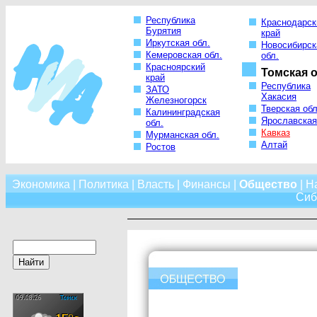
Республика
Краснодарск
Бурятия
край
Иркутская обл.
Новосибирск
Кемеровская обл.
обл.
Красноярский
Томская о
край
Республика
ЗАТО
Хакасия
Железногорск
Тверская обл
Калининградская
Ярославская
обл.
Кавказ
Мурманская обл.
Алтай
Ростов
Экономика
|
Политика
|
Власть
|
Финансы
|
Общество
|
Н
Сиб