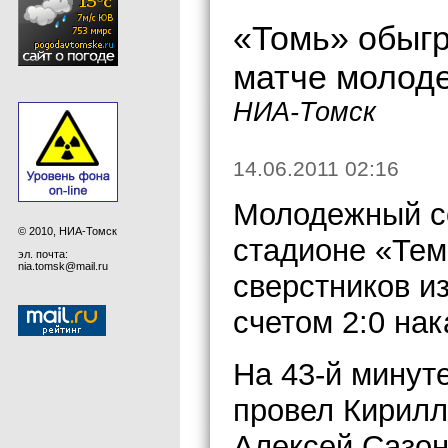
«Томь» обыгр
матче молод
НИА-Томск
14.06.2011 02:16
Молодежный со
© 2010, НИА-Томск
стадионе «Тем
эл. почта:
nia.tomsk@mail.ru
сверстников и
счетом 2:0 на
На 43-й минуте
провел Кирилл
Алексей Сазон