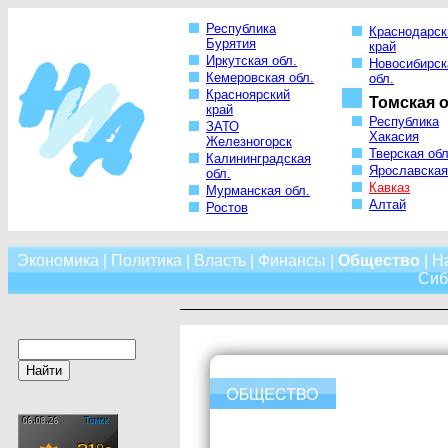
Республика
Краснодарск
Бурятия
край
Иркутская обл.
Новосибирск
Кемеровская обл.
обл.
Красноярский
Томская о
край
Республика
ЗАТО
Хакасия
Железногорск
Тверская обл
Калининградская
Ярославская
обл.
Кавказ
Мурманская обл.
Алтай
Ростов
Экономика
|
Политика
|
Власть
|
Финансы
|
Общество
|
Н
Сиб