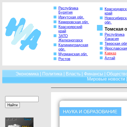
Республика
Краснодарск
Бурятия
край
Иркутская обл.
Новосибирск
Кемеровская обл.
обл.
Красноярский
Томская о
край
Республика
ЗАТО
Хакасия
Железногорск
Тверская обл
Калининградская
Ярославская
обл.
Кавказ
Мурманская обл.
Алтай
Ростов
Экономика
|
Политика
|
Власть
|
Финансы
|
Обществ
Мировые новости
|