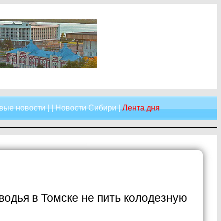
вые новости
| |
Новости Сибири
|
Лента дня
водья в Томске не пить колодезную