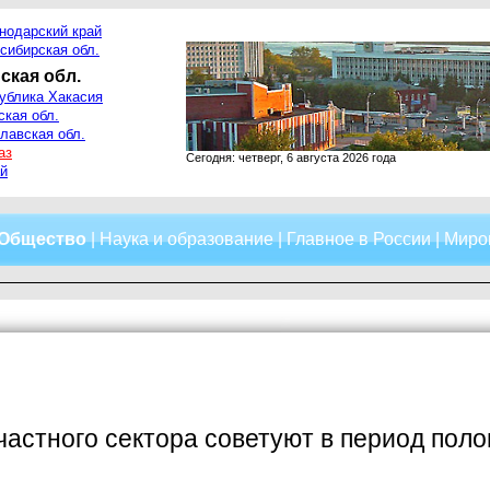
нодарский край
сибирская обл.
ская обл.
ублика Хакасия
ская обл.
лавская обл.
аз
Сегодня: четверг, 6 августа 2026 года
й
Общество
|
Наука и образование
|
Главное в России
|
Миро
астного сектора советуют в период поло