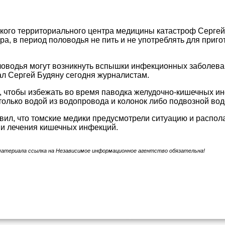
кого территориального центра медицины катастроф Серге
ора, в период половодья не пить и не употреблять для приго
оводья могут возникнуть вспышки инфекционных заболеван
ал Сергей Будяну сегодня журналистам.
, чтобы избежать во время паводка желудочно-кишечных ин
только водой из водопровода и колонок либо подвозной водо
вил, что томские медики предусмотрели ситуацию и распо
 и лечения кишечных инфекций.
материала ссылка на Независимое информационное агентство обязательна!