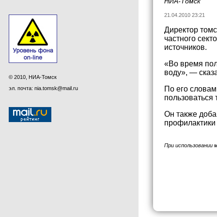
НИА-Томск
21.04.2010 23:21
Директор томс
частного сект
источников.
«Во время пол
воду», — сказ
© 2010, НИА-Томск
По его словам
эл. почта: nia.tomsk@mail.ru
пользоваться 
Он также доба
профилактики
При использовании 