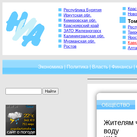
Крас
Республика Бурятия
Ново
Иркутская обл.
Кемеровская обл.
Том
Красноярский край
Респ
ЗАТО Железногорск
Твер
Калининградская обл.
Ярос
Мурманская обл.
Кавк
Ростов
Алта
Экономика
|
Политика
|
Власть
|
Финансы
|
Жителям ч
воду