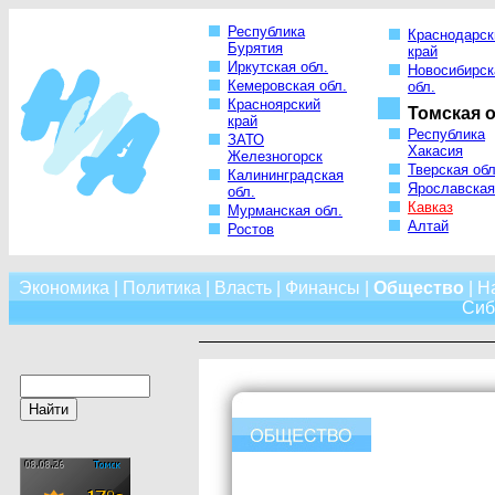
Республика
Краснодарск
Бурятия
край
Иркутская обл.
Новосибирск
Кемеровская обл.
обл.
Красноярский
Томская о
край
Республика
ЗАТО
Хакасия
Железногорск
Тверская обл
Калининградская
Ярославская
обл.
Кавказ
Мурманская обл.
Алтай
Ростов
Экономика
|
Политика
|
Власть
|
Финансы
|
Общество
|
Н
Сиб