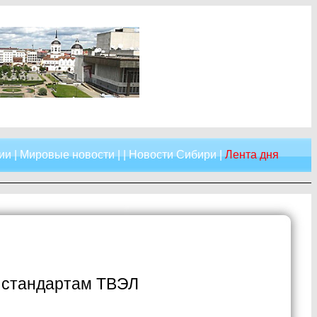
ии
|
Мировые новости
| |
Новости Сибири
|
Лента дня
о стандартам ТВЭЛ