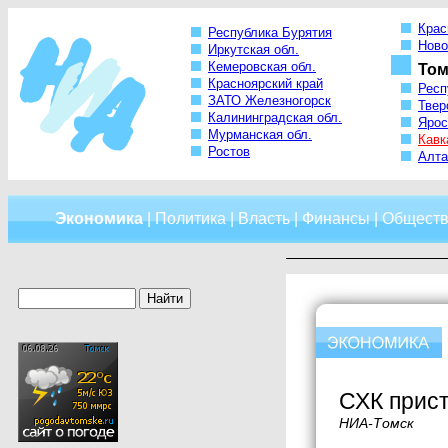
Крас
Республика Бурятия
Ново
Иркутская обл.
Кемеровская обл.
Том
Красноярский край
Респ
ЗАТО Железногорск
Твер
Калининградская обл.
Ярос
Мурманская обл.
Кавк
Ростов
Алта
Экономика
|
Политика
|
Власть
|
Финансы
|
Обществ
СХК прист
НИА-Томск