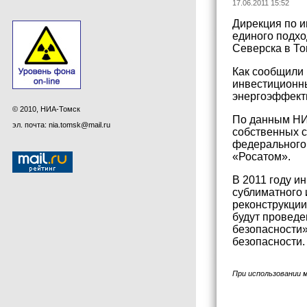
17.06.2011 15:52
Дирекция по 
единого подхо
Северска в То
Как сообщили 
инвестиционны
энергоэффект
© 2010, НИА-Томск
По данным НИА
эл. почта: nia.tomsk@mail.ru
собственных с
федерального
«Росатом».
В 2011 году и
сублиматного 
реконструкции
будут провед
безопасности»
безопасности.
При использовании 