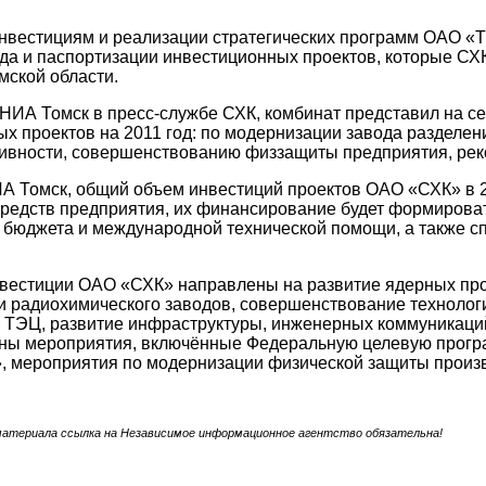
инвестициям и реализации стратегических программ ОАО 
да и паспортизации инвестиционных проектов, которые СХК
мской области.
НИА Томск в пресс-службе СХК, комбинат представил на се
х проектов на 2011 год: по модернизации завода разделен
ивности, совершенствованию физзащиты предприятия, реко
 Томск, общий объем инвестиций проектов ОАО «СХК» в 20
редств предприятия, их финансирование будет формироват
 бюджета и международной технической помощи, а также с
нвестиции ОАО «СХК» направлены на развитие ядерных про
и радиохимического заводов, совершенствование технолог
 ТЭЦ, развитие инфраструктуры, инженерных коммуникаций
ены мероприятия, включённые Федеральную целевую прогр
, мероприятия по модернизации физической защиты произв
материала ссылка на Независимое информационное агентство обязательна!