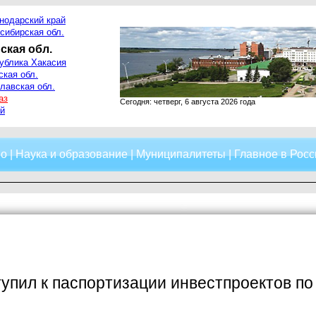
нодарский край
сибирская обл.
ская обл.
ублика Хакасия
ская обл.
лавская обл.
аз
Сегодня: четверг, 6 августа 2026 года
й
о
|
Наука и образование
|
Муниципалитеты
|
Главное в Росс
упил к паспортизации инвестпроектов п