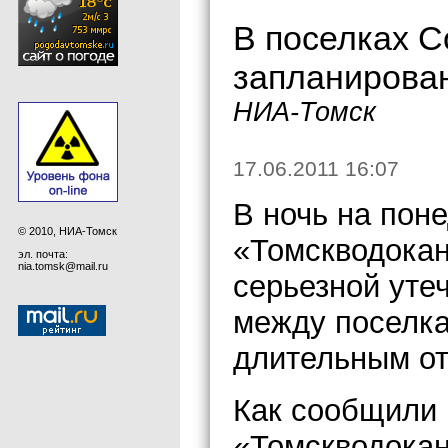
В поселках С
запланирова
НИА-Томск
17.06.2011 16:07
В ночь на пон
© 2010, НИА-Томск
«Томскводокан
эл. почта:
nia.tomsk@mail.ru
серьезной уте
между поселка
длительным от
Как сообщили 
«Томскводокан