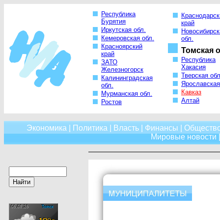
Республика
Краснодарск
Бурятия
край
Иркутская обл.
Новосибирск
Кемеровская обл.
обл.
Красноярский
Томская о
край
Республика
ЗАТО
Хакасия
Железногорск
Тверская обл
Калининградская
Ярославская
обл.
Кавказ
Мурманская обл.
Алтай
Ростов
Экономика
|
Политика
|
Власть
|
Финансы
|
Обществ
Мировые новости
|