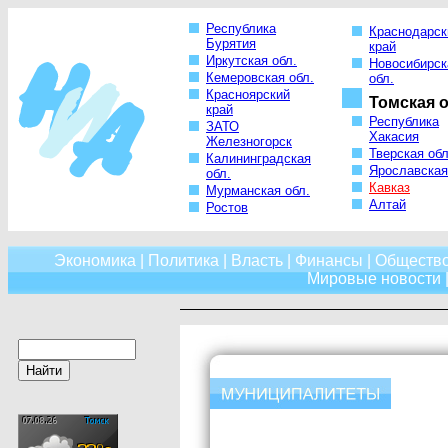
Республика
Краснодарск
Бурятия
край
Иркутская обл.
Новосибирск
Кемеровская обл.
обл.
Красноярский
Томская о
край
Республика
ЗАТО
Хакасия
Железногорск
Тверская обл
Калининградская
Ярославская
обл.
Кавказ
Мурманская обл.
Алтай
Ростов
Экономика
|
Политика
|
Власть
|
Финансы
|
Обществ
Мировые новости
|