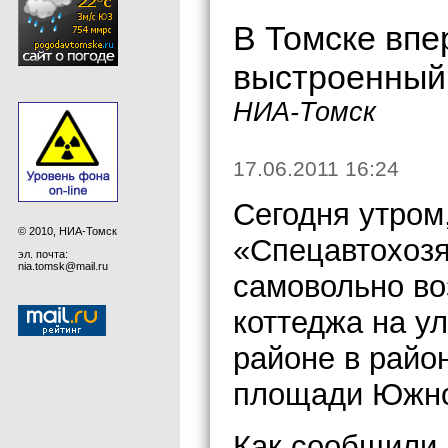
В Томске впе
выстроенный
НИА-Томск
17.06.2011 16:24
Cегодня утром,
© 2010, НИА-Томск
«Спецавтохозя
эл. почта:
nia.tomsk@mail.ru
самовольно во
коттеджа на у
районе в райо
площади Южн
Как сообщили 