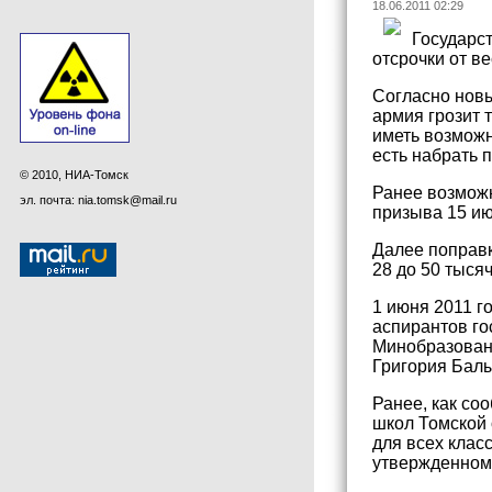
18.06.2011 02:29
Государст
отсрочки от в
Согласно новы
армия грозит т
иметь возможн
есть набрать 
© 2010, НИА-Томск
Ранее возможн
эл. почта: nia.tomsk@mail.ru
призыва 15 ию
Далее поправк
28 до 50 тыся
1 июня 2011 г
аспирантов го
Минобразовани
Григория Балы
Ранее, как со
школ Томской 
для всех клас
утвержденном