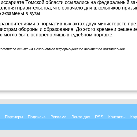
иссариате Томской области ссылались на федеральный зак
ления правительства, что означало для школьников призы
 экзамены в вузы.
 разночтениями в нормативных актах двух министерств пр
истрам обороны и образования. До этого времени решение
 могло быть оспорено лишь в судебном порядке.
материала ссылка на Независимое информационное агентство обязательна!
Партнеры
Подписка
Реклама
Лента дня
RSS
Контакты
Кар