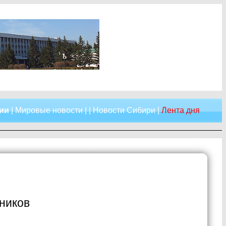
сии
|
Мировые новости
| |
Новости Сибири
|
Лента дня
ников