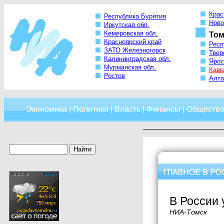
Крас
Республика Бурятия
Ново
Иркутская обл.
Кемеровская обл.
Том
Красноярский край
Респ
ЗАТО Железногорск
Твер
Калининградская обл.
Ярос
Мурманская обл.
Кавк
Ростов
Алта
Экономика
|
Политика
|
Власть
|
Финансы
|
Обществ
В России 
НИА-Томск