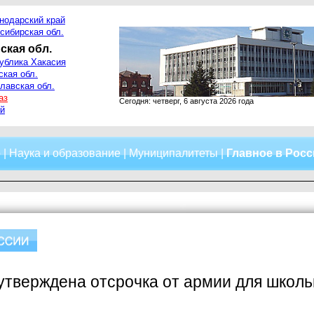
нодарский край
сибирская обл.
ская обл.
ублика Хакасия
ская обл.
лавская обл.
аз
Сегодня: четверг, 6 августа 2026 года
й
о
|
Наука и образование
|
Муниципалитеты
|
Главное в Рос
утверждена отсрочка от армии для школь