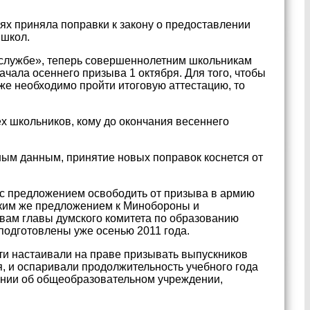
иях приняла поправки к закону о предоставлении
 школ.
 службе», теперь совершеннолетним школьникам
начала осеннего призыва 1 октября. Для того, чтобы
кже необходимо пройти итоговую аттестацию, то
ех школьников, кому до окончания весеннего
ным данным, принятие новых поправок коснется от
 с предложением освободить от призыва в армию
таким же предложением к Минобороны и
вам главы думского комитета по образованию
 подготовлены уже осенью 2011 года.
ти настаивали на праве призывать выпускников
я, и оспаривали продолжительность учебного года
жении об общеобразовательном учреждении,