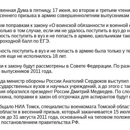
венная Дума в пятницу, 17 июня, во втором и третьем чтен
есеннего призыва в армию совершеннолетним выпускникам
м поправкам к закону «О воинской обязанности и военной
олько в том случае, если им не удалось поступить в вуз до 
ость поступить в вуз и не попасть в армию, школьникам та
проходной балл по ЕГЭ.
ость поступить в вуз и не попасть в армию была только у т
ля еще не исполнилось 18 лет.
и к закону будут рассмотрены в Совете Федерации. По раз
ч выпускников 2011 года.
ода министр обороны России Анатолий Сердюков выступил
сударственных вузов и научных учреждений, а до этого с 
я обратился президент России Дмитрий Медведев. По сло
хина, поправки в закон об отсрочках для аспирантов будут
общало НИА Томск, специалисты военкомата Томской облас
области в весенний призыв, который заканчивается 15 июл
сов до 31 августа 2011 года, основанный на типовом поло
 постановлением правительства РФ.