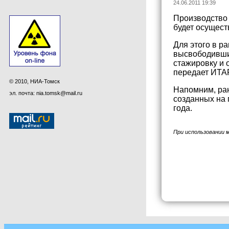
24.06.2011 19:39
Производство 
будет осущест
Для этого в р
высвободивших
стажировку и 
передает ИТА
© 2010, НИА-Томск
Напомним, ран
эл. почта: nia.tomsk@mail.ru
созданных на 
года.
При использовании 