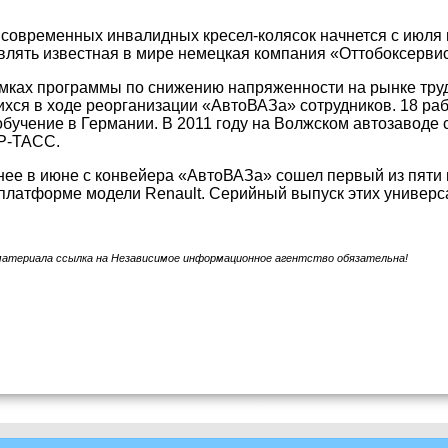
современных инвалидных кресел-колясок начнется с июля 
влять известная в мире немецкая компания «Оттобоксервис
амках программы по снижению напряженности на рынке тру
ся в ходе реорганизации «АвтоВАЗа» сотрудников. 18 ра
обучение в Германии. В 2011 году на Волжском автозаводе с
Р-ТАСС.
ее в июне с конвейера «АвтоВАЗа» сошел первый из пяти 
платформе модели Renault. Серийный выпуск этих универс
материала ссылка на Независимое информационное агентство обязательна!