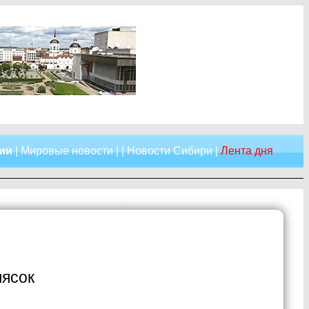
сии
|
Мировые новости
| |
Новости Сибири
|
Лента дня
лясок