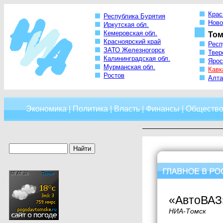
Крас
Республика Бурятия
Ново
Иркутская обл.
Кемеровская обл.
Том
Красноярский край
Респ
ЗАТО Железногорск
Твер
Калининградская обл.
Ярос
Мурманская обл.
Кавк
Ростов
Алта
Экономика
|
Политика
|
Власть
|
Финансы
|
Обществ
«АвтоВАЗ»
НИА-Томск