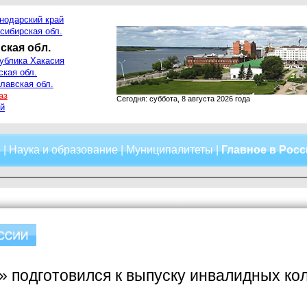
нодарский край
сибирская обл.
ская обл.
ублика Хакасия
ская обл.
лавская обл.
аз
Сегодня: суббота, 8 августа 2026 года
й
о
|
Наука и образование
|
Муниципалитеты
|
Главное в Рос
 подготовился к выпуску инвалидных ко