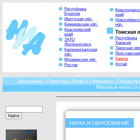
Республика
Краснодарск
Бурятия
край
Иркутская обл.
Новосибирск
Кемеровская обл.
обл.
Красноярский
Томская о
край
Республика
ЗАТО
Хакасия
Железногорск
Тверская обл
Калининградская
Ярославская
обл.
Кавказ
Мурманская обл.
Алтай
Ростов
Экономика
|
Политика
|
Власть
|
Финансы
|
Обществ
Мировые новости
|