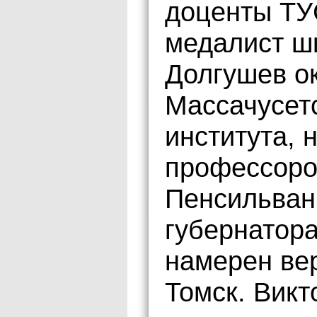
доценты ТУ
медалист ш
Долгушев о
Массачусетс
института, 
профессоро
Пенсильван
губернатор
намерен вер
Томск. Викт