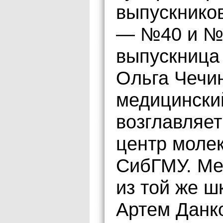
выпускников
— №40 и №3
выпускница
Ольга Чечи
медицинский
возглавляе
центр моле
СибГМУ. Ме
из той же 
Артем Данко