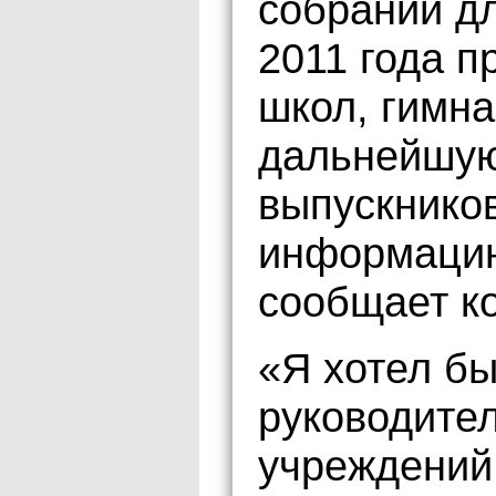
собрании д
2011 года 
школ, гимна
дальнейшую
выпускников
информацию
сообщает к
«Я хотел б
руководите
учреждений