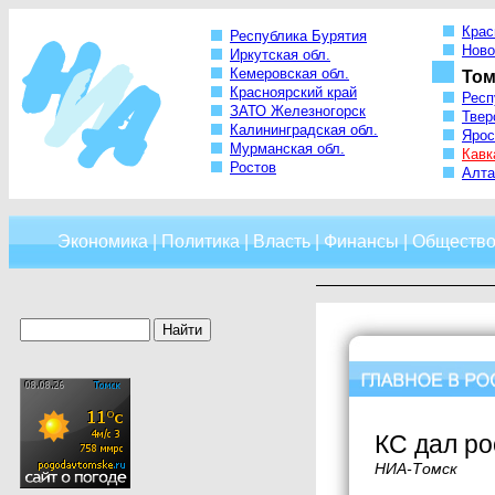
Крас
Республика Бурятия
Ново
Иркутская обл.
Кемеровская обл.
Том
Красноярский край
Респ
ЗАТО Железногорск
Твер
Калининградская обл.
Ярос
Мурманская обл.
Кавк
Ростов
Алта
Экономика
|
Политика
|
Власть
|
Финансы
|
Обществ
КС дал ро
НИА-Томск