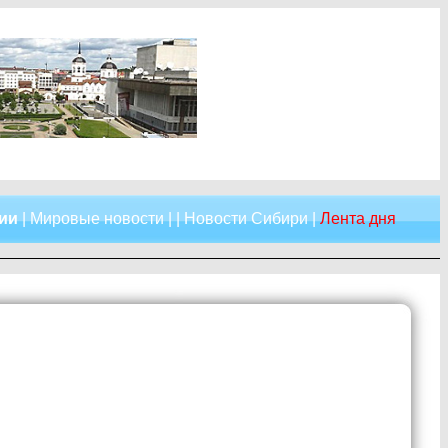
сии
|
Мировые новости
| |
Новости Сибири
|
Лента дня