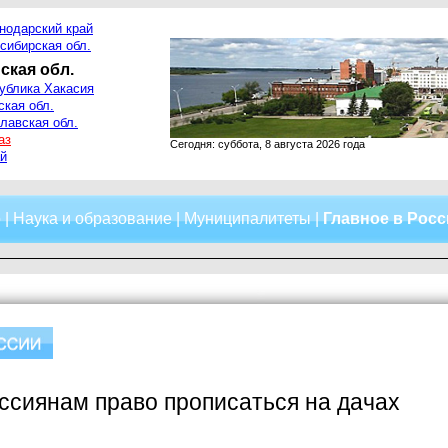
нодарский край
сибирская обл.
ская обл.
ублика Хакасия
ская обл.
лавская обл.
аз
Сегодня: суббота, 8 августа 2026 года
й
о
|
Наука и образование
|
Муниципалитеты
|
Главное в Рос
ссиянам право прописаться на дачах