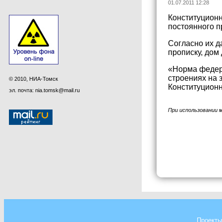
01.07.2011 12:28
Конституционн
постоянного п
Согласно их д
прописку, дом
«Норма федера
строениях на 
© 2010, НИА-Томск
Конституционн
эл. почта: nia.tomsk@mail.ru
При использовании 
Проекты