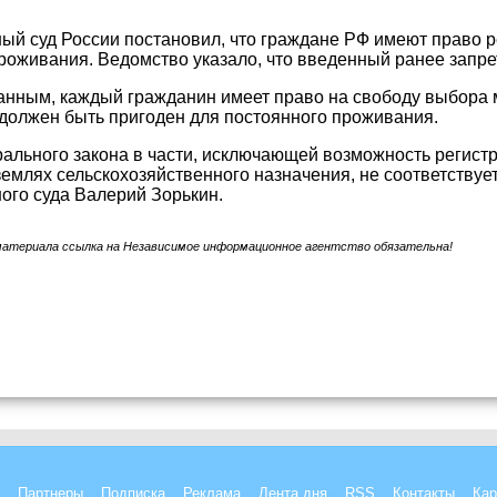
ый суд России постановил, что граждане РФ имеют право р
роживания. Ведомство указало, что введенный ранее запре
анным, каждый гражданин имеет право на свободу выбора м
 должен быть пригоден для постоянного проживания.
льного закона в части, исключающей возможность регистр
землях сельскохозяйственного назначения, не соответствуе
ого суда Валерий Зорькин.
материала ссылка на Независимое информационное агентство обязательна!
Партнеры
Подписка
Реклама
Лента дня
RSS
Контакты
Кар