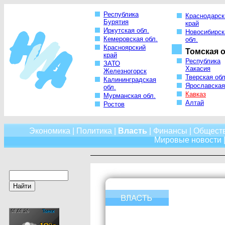
Республика
Краснодарск
Бурятия
край
Иркутская обл.
Новосибирск
Кемеровская обл.
обл.
Красноярский
Томская о
край
Республика
ЗАТО
Хакасия
Железногорск
Тверская обл
Калининградская
Ярославская
обл.
Кавказ
Мурманская обл.
Алтай
Ростов
Экономика
|
Политика
|
Власть
|
Финансы
|
Общест
Мировые новости
|