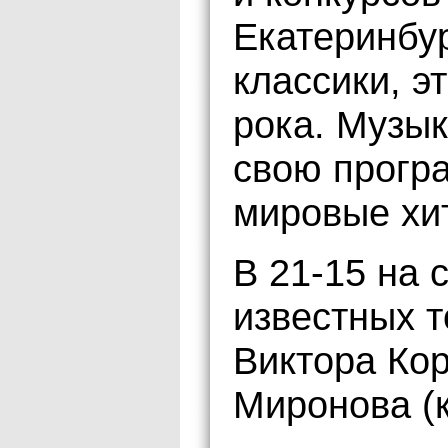
Екатеринбу
классики, э
рока. Музы
свою прогр
мировые хит
В 21-15 на 
известных 
Виктора Кор
Миронова (