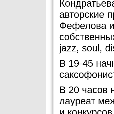
Кондратьева
авторские п
Фефелова и
собственны
jazz, soul, d
В 19-45 нач
саксофонис
В 20 часов 
лауреат ме
и конкурсов