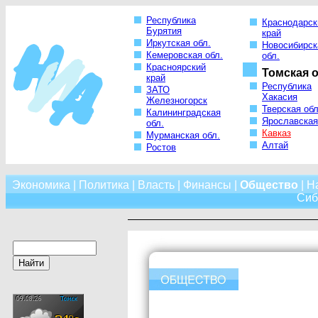
Республика
Краснодарск
Бурятия
край
Иркутская обл.
Новосибирск
Кемеровская обл.
обл.
Красноярский
Томская о
край
Республика
ЗАТО
Хакасия
Железногорск
Тверская обл
Калининградская
Ярославская
обл.
Кавказ
Мурманская обл.
Алтай
Ростов
Экономика
|
Политика
|
Власть
|
Финансы
|
Общество
|
Н
Сиб