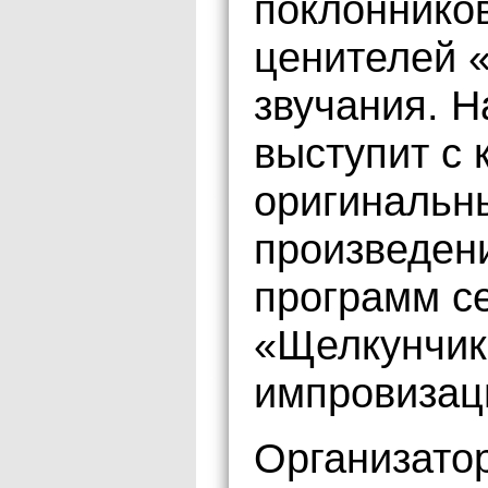
поклоннико
ценителей «
звучания. 
выступит с 
оригинальн
произведени
программ се
«Щелкунчик
импровизац
Организато