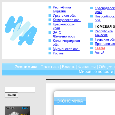
Республика
Краснодарск
Бурятия
край
Иркутская обл.
Новосибирск
Кемеровская обл.
обл.
Красноярский
Томская о
край
Республика
ЗАТО
Хакасия
Железногорск
Тверская обл
Калининградская
Ярославская
обл.
Кавказ
Мурманская обл.
Алтай
Ростов
Экономика
|
Политика
|
Власть
|
Финансы
|
Общест
Мировые новости
|