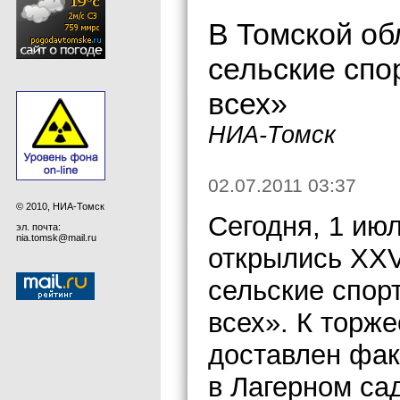
В Томской об
сельские спо
всех»
НИА-Томск
02.07.2011 03:37
© 2010, НИА-Томск
Сегодня, 1 ию
эл. почта:
nia.tomsk@mail.ru
открылись XXV
сельские спор
всех». К торж
доставлен фак
в Лагерном са