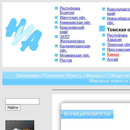
Республика
Краснодарск
Бурятия
край
Иркутская обл.
Новосибирск
Кемеровская обл.
обл.
Красноярский
Томская о
край
Республика
ЗАТО
Хакасия
Железногорск
Тверская обл
Калининградская
Ярославская
обл.
Кавказ
Мурманская обл.
Алтай
Ростов
Экономика
|
Политика
|
Власть
|
Финансы
|
Обществ
Мировые новости
|