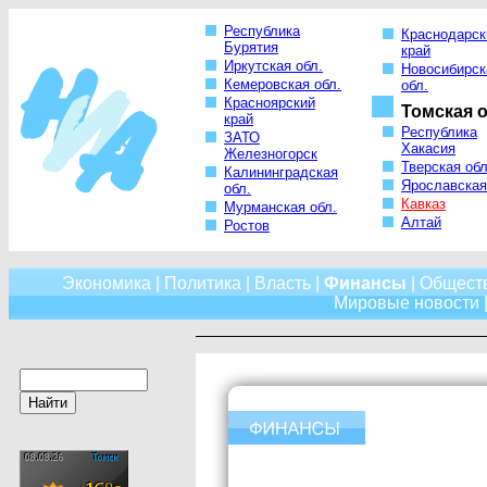
Республика
Краснодарск
Бурятия
край
Иркутская обл.
Новосибирск
Кемеровская обл.
обл.
Красноярский
Томская о
край
Республика
ЗАТО
Хакасия
Железногорск
Тверская обл
Калининградская
Ярославская
обл.
Кавказ
Мурманская обл.
Алтай
Ростов
Экономика
|
Политика
|
Власть
|
Финансы
|
Общест
Мировые новости
|