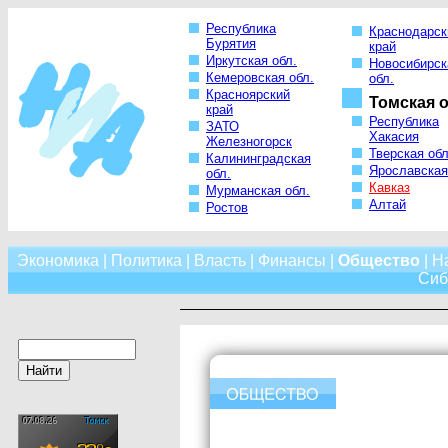
Республика
Краснодарск
Бурятия
край
Иркутская обл.
Новосибирск
Кемеровская обл.
обл.
Красноярский
Томская о
край
Республика
ЗАТО
Хакасия
Железногорск
Тверская обл
Калининградская
Ярославская
обл.
Кавказ
Мурманская обл.
Алтай
Ростов
Экономика
|
Политика
|
Власть
|
Финансы
|
Общество
|
Н
Сиб